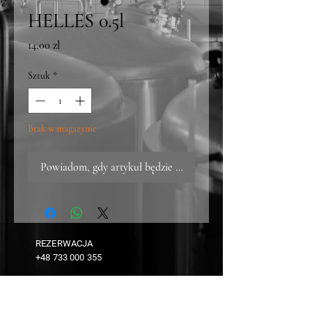
HELLES 0.5l
Cena
14,00 zł
Sztuk
*
Brak w magazynie
Powiadom, gdy artykuł będzie dostępny
REZERWACJA
+48 733 000 355