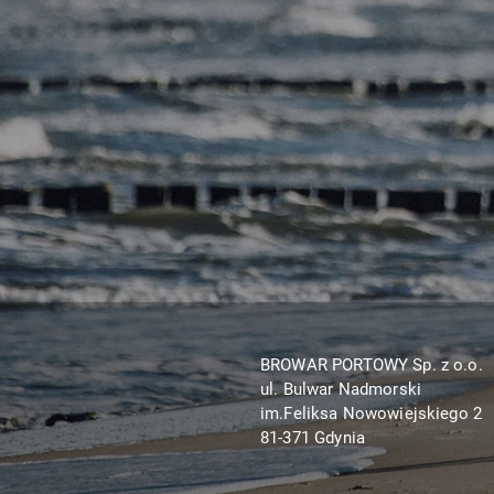
BROWAR PORTOWY Sp. z o.o.
ul. Bulwar Nadmorski
im.Feliksa Nowowiejskiego 2
81-371 Gdynia