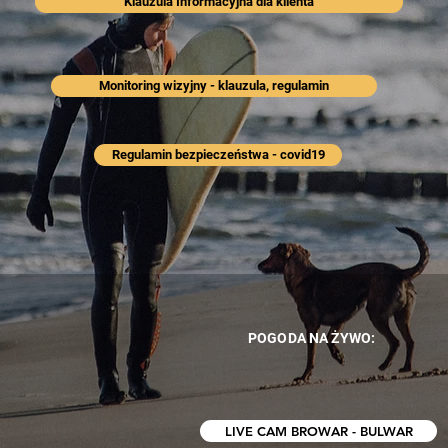
Klauzula Informacyjna dla klienta
Monitoring wizyjny - klauzula, regulamin
Regulamin bezpieczeństwa - covid19
POGODA NA ŻYWO:
LIVE CAM BROWAR - BULWAR