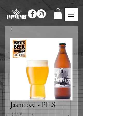
Jasne 0.5l - PILS
Cena
15,00 zł