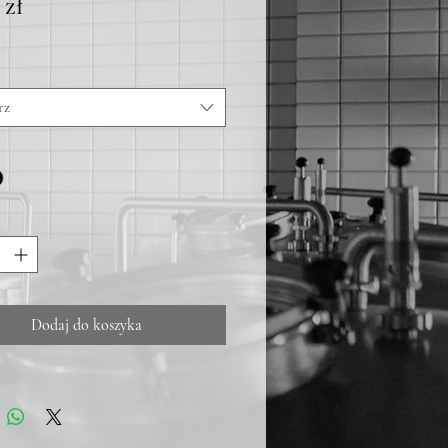
Cena
 zł
rz
Dodaj do koszyka