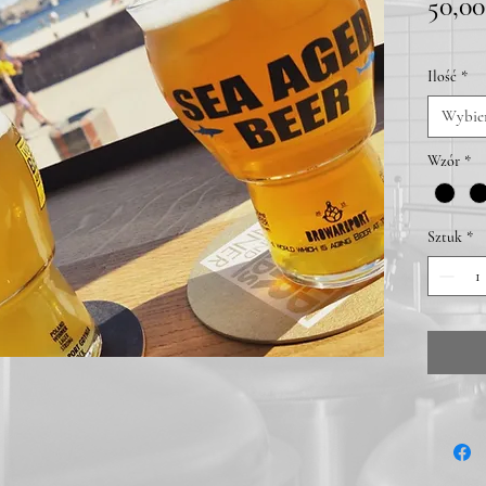
50,00
Ilość
*
Wybie
Wzór
*
Sztuk
*